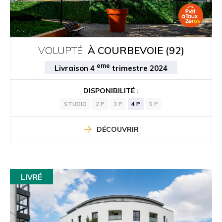
VOLUPTÉ
À COURBEVOIE (92)
eme
Livraison 4
trimestre 2024
DISPONIBILITÉ :
STUDIO
2 P
3 P
4 P
5 P
DÉCOUVRIR
LIVRÉ