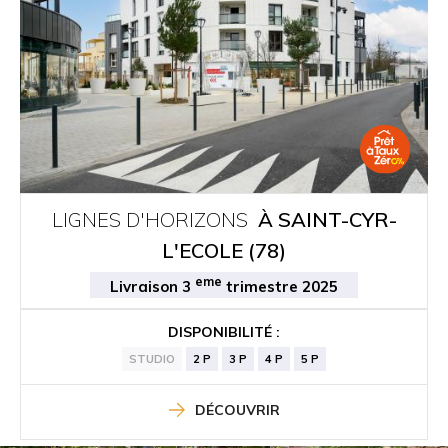
LIGNES D'HORIZONS
À SAINT-CYR-
L'ECOLE (78)
eme
Livraison 3
trimestre 2025
DISPONIBILITÉ :
STUDIO
2 P
3 P
4 P
5 P
DÉCOUVRIR