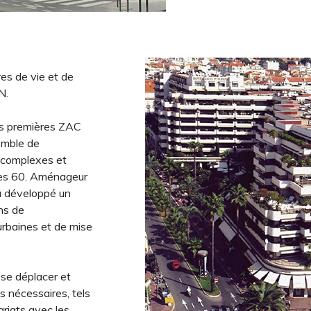
es de vie et de
N.
es premières ZAC
emble de
s complexes et
nées 60. Aménageur
a développé un
ons de
urbaines et de mise
e se déplacer et
s nécessaires, tels
ariats avec les