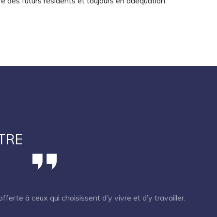
re des futurs résidents et toujours en adéquation
TRE
fferte à ceux qui choisissent d’y vivre et d’y travailler.