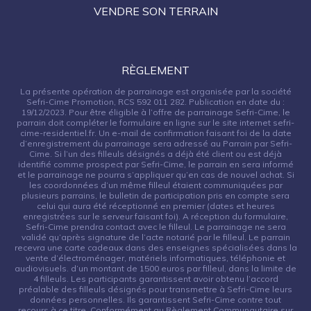
VENDRE SON TERRAIN
RÈGLEMENT
La présente opération de parrainage est organisée par la société
Sefri-Cime Promotion, RCS 592 011 282. Publication en date du :
19/12/2023. Pour être éligible à l’offre de parrainage Sefri-Cime, le
parrain doit compléter le formulaire en ligne sur le site internet sefri-
cime-residentiel.fr. Un e-mail de confirmation faisant foi de la date
d’enregistrement du parrainage sera adressé au Parrain par Sefri-
Cime. Si l’un des filleuls désignés a déjà été client ou est déjà
identifié comme prospect par Sefri-Cime, le parrain en sera informé
et le parrainage ne pourra s’appliquer qu’en cas de nouvel achat. Si
les coordonnées d’un même filleul étaient communiquées par
plusieurs parrains, le bulletin de participation pris en compte sera
celui qui aura été réceptionné en premier (dates et heures
enregistrées sur le serveur faisant foi). A réception du formulaire,
Sefri-Cime prendra contact avec le filleul. Le parrainage ne sera
validé qu’après signature de l’acte notarié par le filleul. Le parrain
recevra une carte cadeaux dans des enseignes spécialisées dans la
vente d’électroménager, matériels informatiques, téléphonie et
audiovisuels. d’un montant de 1500 euros par filleul, dans la limite de
4 filleuls. Les participants garantissent avoir obtenu l’accord
préalable des filleuls désignés pour transmettre à Sefri-Cime leurs
données personnelles. Ils garantissent Sefri-Cime contre tout
recours à ce titre. Conformément au Règlement Communautaire sur