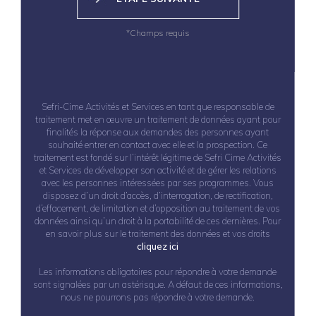
*Champs requis
Sefri-Cime Activités et Services en tant que responsable de
traitement met en œuvre un traitement de données ayant pour
finalités la réponse aux demandes des personnes ayant
souhaité entrer en contact avec elle et la prospection. Ce
traitement est fondé sur l’intérêt légitime de Sefri Cime Activités
et Services de développer son activité et de gérer les relations
avec les personnes intéressées par ses programmes. Vous
disposez d’un droit d’accès, d’interrogation, de rectification,
d’effacement, de limitation et d’opposition au traitement de vos
données ainsi qu’un droit à la portabilité de ces dernières. Pour
en savoir plus sur le traitement des données et vos droits
cliquez ici
Les informations obligatoires pour répondre à votre demande
sont signalées par un astérisque. A défaut de ces informations,
nous ne pourrons pas répondre à votre demande.