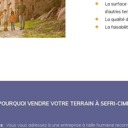
La surface 
d’autres ter
La qualité 
La faisabil
POURQUOI VENDRE VOTRE TERRAIN À SEFRI-CIM
ns
: Vous vous adressez à une entreprise à taille humaine recon