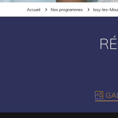
Accueil
Nos programmes
Issy-les-Mou
RÉ
GAL