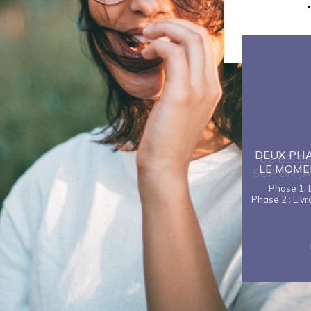
CES
DEUX PHA
DE BELLES VUES DÉGAGÉES
IFS À
LE MOME
SUR UN JARDIN INTÉRIEUR DE
’ANNÉE
2000M²
Phase 1: 
Phase 2 : Liv
errasses