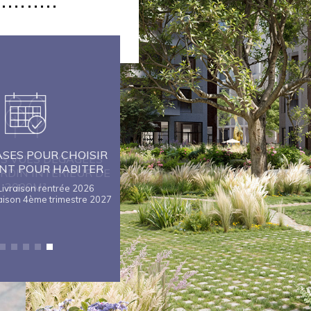
SES POUR CHOISIR
NOUVEL APPARTEMENT
NT POUR HABITER
TEMOIN DUPLEX A VISITER
Livraison rentrée 2026
Projetez-vous comme si vous étiez
raison 4ème trimestre 2027
chez vous