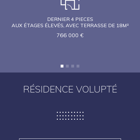
DERNIER 4 PIECES
PRESTATIONS RAFFINÉES
AUX ÉTAGES ÉLEVÉS, AVEC TERRASSE DE 18M²
belle exposition sud Est
766 000 €
RÉSIDENCE VOLUPTÉ