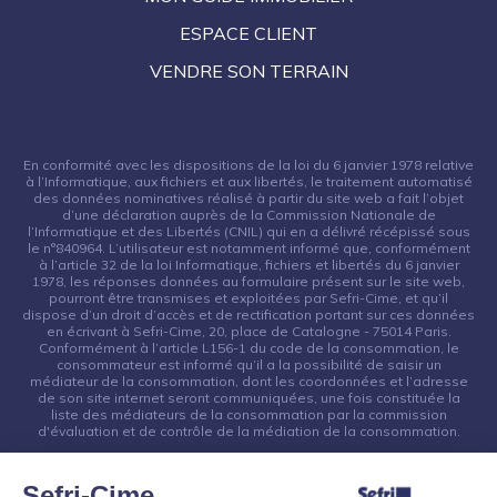
ESPACE CLIENT
VENDRE SON TERRAIN
En conformité avec les dispositions de la loi du 6 janvier 1978 relative
à l’Informatique, aux fichiers et aux libertés, le traitement automatisé
des données nominatives réalisé à partir du site web a fait l’objet
d’une déclaration auprès de la Commission Nationale de
l’Informatique et des Libertés (CNIL) qui en a délivré récépissé sous
le n°840964. L’utilisateur est notamment informé que, conformément
à l’article 32 de la loi Informatique, fichiers et libertés du 6 janvier
1978, les réponses données au formulaire présent sur le site web,
pourront être transmises et exploitées par Sefri-Cime, et qu’il
dispose d’un droit d’accès et de rectification portant sur ces données
en écrivant à Sefri-Cime, 20, place de Catalogne - 75014 Paris.
Conformément à l’article L156-1 du code de la consommation, le
consommateur est informé qu’il a la possibilité de saisir un
médiateur de la consommation, dont les coordonnées et l’adresse
de son site internet seront communiquées, une fois constituée la
liste des médiateurs de la consommation par la commission
d'évaluation et de contrôle de la médiation de la consommation.
Sefri-Cime